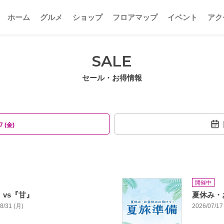
ホーム
グルメ
ショップ
フロアマップ
イベント
アク
SALE
セール・お得情報
7 (金)
開催中
』vs『甘』
夏休み・
08/31 (月)
2026/07/17 