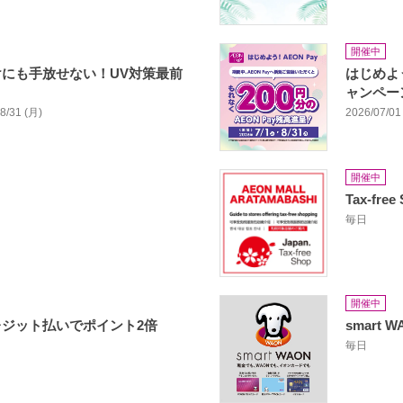
開催中
にも手放せない！UV対策最前
はじめよう
ャンペー
08/31 (月)
2026/07/01 
開催中
Tax-free
毎日
開催中
ジット払いでポイント2倍
smart W
毎日