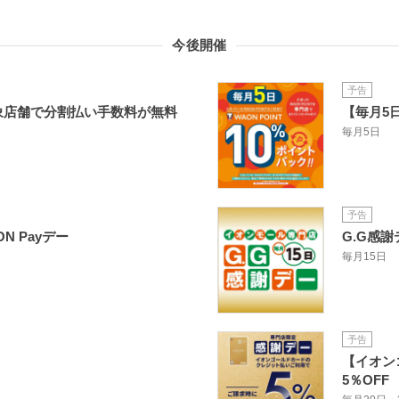
今後開催
予告
対象店舗で分割払い手数料が無料
【毎月5日
毎月5日
予告
N Payデー
G.G感謝
毎月15日
予告
【イオン
5％OFF