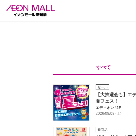
すべて
セール
【大抽選会も】エ
夏フェス！
エディオン
/
2F
2026/08/08 (土)
新商品